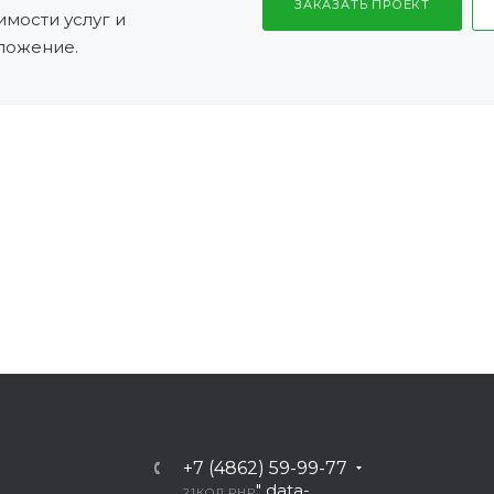
ЗАКАЗАТЬ ПРОЕКТ
имости услуг и
ложение.
+7 (4862) 59-99-77
" data-
21
КОД PHP